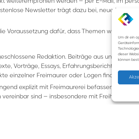
rekt weiterempfohlen werden – per E-Mail, im per
ostenlose Newsletter trägt dazu bei, neue Leser 
ist die Voraussetzung dafür, dass Themen wahrge
Um dir ein o
Geräteinfor
Technologien
dieser Websi
bgeschlossene Redaktion. Beiträge aus unterschied
können best
xte, Vorträge, Essays, Erfahrungsberichte, Zeichn
kte einzelner Freimaurer oder Logen finden hier 
Akze
end explizit mit Freimaurerei befassen. Entscheid
ereinbar sind – insbesondere mit Freiheit, Gleich
sellschaftliche oder persönliche Zusammenhänge e