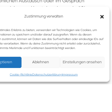
sönlichen Austausch oder im Gespräch
zu erreichen und bestehende regelmäßig
Zustimmung verwalten
nommen und Diskussionen möglich werden.
ptimales Erlebnis zu bieten, verwenden wir Technologien wie Cookies, um
mationen zu speichern und/oder darauf zuzugreifen. Wenn du diesen
 zustimmst, können wir Daten wie das Surfverhalten oder eindeutige IDs auf
te verarbeiten. Wenn du deine Zustimmung nicht erteilst oder zurückziehst,
lichen Perspektiven sind ausdrücklich
immte Merkmale und Funktionen beeinträchtigt werden.
ungen oder Illustrationen. Auch Hinweise
Raum.
ptieren
Ablehnen
Einstellungen ansehen
end ist, dass sie mit den
Cookie-Richtlinie
Datenschutzerklärung
Impressum
heit, Toleranz, Mitmenschlichkeit und
inordnen, erweitern den Blick und