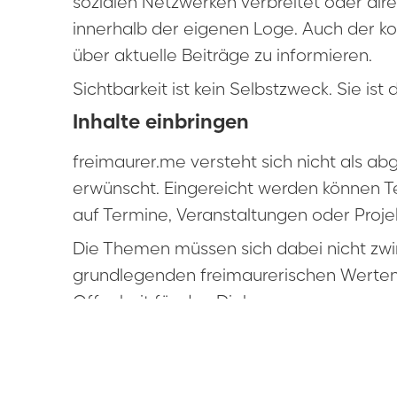
sozialen Netzwerken verbreitet oder di
innerhalb der eigenen Loge. Auch der k
über aktuelle Beiträge zu informieren.
Sichtbarkeit ist kein Selbstzweck. Sie 
Inhalte einbringen
freimaurer.me versteht sich nicht als a
erwünscht. Eingereicht werden können Te
auf Termine, Veranstaltungen oder Proje
Die Themen müssen sich dabei nicht zwing
grundlegenden freimaurerischen Werten v
Offenheit für den Dialog.
Gerade Beiträge, die diese Werte in ge
bereichern die Plattform.
Vielfalt zulassen